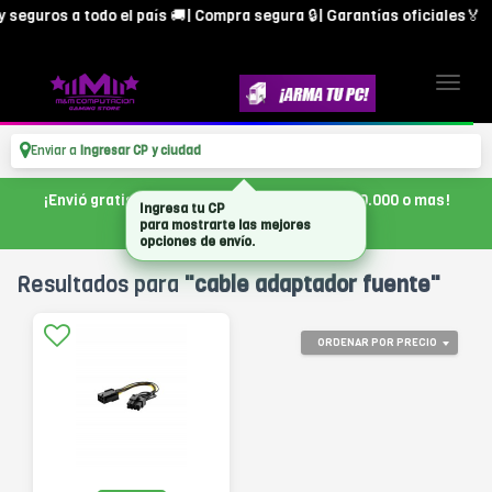
seguros a todo el país 🚚| Compra segura 🔒| Garantías oficiales🏅
Enviar a
Ingresar CP y ciudad
¡Envió gratis en CABA, con tu compra de $300.000 o mas!
Ingresa tu CP
para mostrarte las mejores
opciones de envío.
Resultados para
"cable adaptador fuente"
ORDENAR POR PRECIO