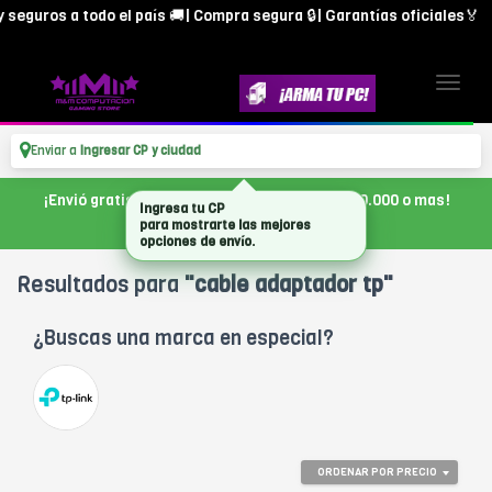
seguros a todo el país 🚚| Compra segura 🔒| Garantías oficiales🏅
Enviar a
Ingresar CP y ciudad
¡Envió gratis en CABA, con tu compra de $300.000 o mas!
Ingresa tu CP
para mostrarte las mejores
opciones de envío.
Resultados para
"cable adaptador tp"
¿Buscas una marca en especial?
ORDENAR POR PRECIO