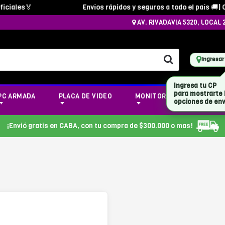
iales🏅
Envíos rápidos y seguros a todo el país 🚚| Co
AV. RIVADAVIA 5320, LOCAL 
Ingresar
Ingresa tu CP
para mostrarte 
PC ARMADA
PLACA DE VIDEO
MONITOR
NOTEBOOK
opciones de env
¡Envió gratis en CABA, con tu compra de $300.000 o mas!