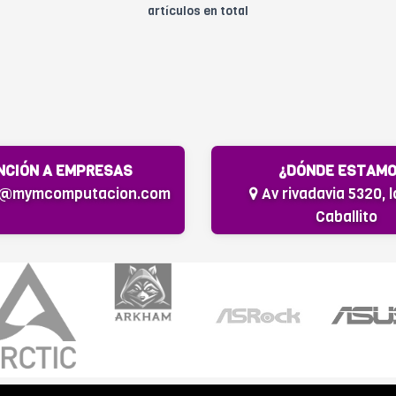
artículos en total
NCIÓN A EMPRESAS
¿DÓNDE ESTAM
s@mymcomputacion.com
Av rivadavia 5320, l
Caballito