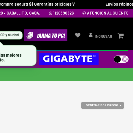
mpra segura 🔒| Garantías oficiales🏅
Envíos rápidos y 
20 - CABALLITO, CABA.
1126590526
ATENCIÓN AL CLIENTE
 CP y ciudad
INGRESAR
las mejores
MARCAS
ío.
ORDENAR POR PRECIO