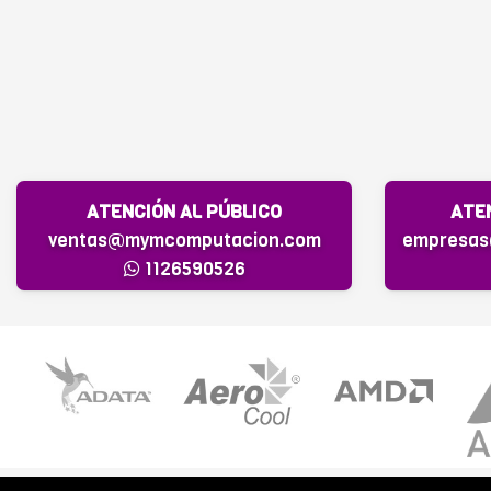
ATENCIÓN AL PÚBLICO
ATE
ventas@mymcomputacion.com
empresa
1126590526