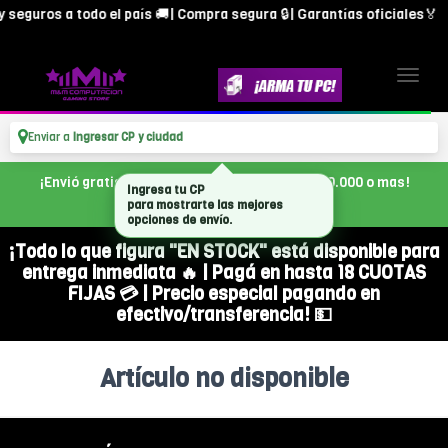
 seguros a todo el país 🚚| Compra segura 🔒| Garantías oficiales🏅
Enviar a
Ingresar CP y ciudad
¡Envió gratis en CABA, con tu compra de $300.000 o mas!
Ingresa tu CP
para mostrarte las mejores
opciones de envío.
¡Todo lo que figura "EN STOCK" está disponible para
entrega inmediata 🔥 | Pagá en hasta 18 CUOTAS
FIJAS 💳 | Precio especial pagando en
efectivo/transferencia! 💵
Artículo no disponible