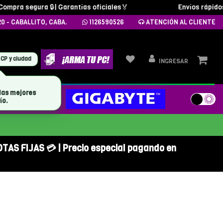
ompra segura 🔒| Garantías oficiales🏅
Envíos rápidos y
20 - CABALLITO, CABA.
1126590526
ATENCIÓN AL CLIENTE
 CP y ciudad
INGRESAR
las mejores
MARCAS
ío.
OTAS FIJAS 💳 | Precio especial pagando en