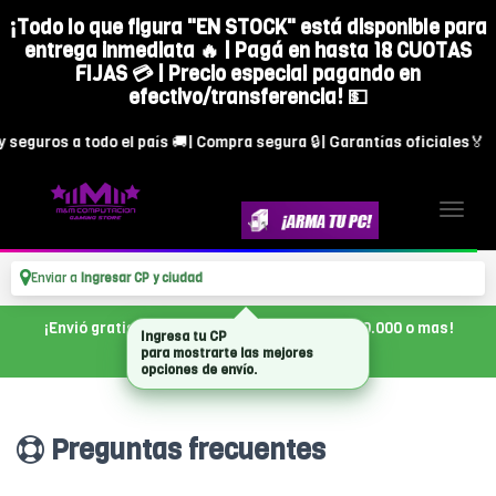
¡Todo lo que figura "EN STOCK" está disponible para
entrega inmediata 🔥 | Pagá en hasta 18 CUOTAS
FIJAS 💳 | Precio especial pagando en
efectivo/transferencia! 💵
 seguros a todo el país 🚚| Compra segura 🔒| Garantías oficiales🏅
Enviar a
Ingresar CP y ciudad
¡Envió gratis en CABA, con tu compra de $300.000 o mas!
Ingresa tu CP
para mostrarte las mejores
opciones de envío.
Preguntas frecuentes