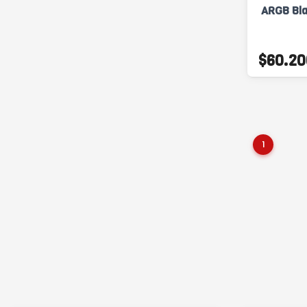
ARGB Bl
$60.20
1