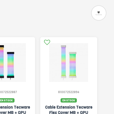
0072522887
810072522894
EN STOCK
EN STOCK
tension Tecware
Cable Extension Tecware
over MB + GPU
Flex Cover MB + GPU