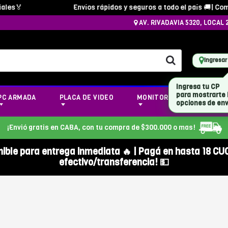
s🏅
Envíos rápidos y seguros a todo el país 🚚| Compra
AV. RIVADAVIA 5320, LOCAL 
Ingresar
Ingresa tu CP
para mostrarte 
PC ARMADA
PLACA DE VIDEO
MONITOR
NOTEBOOK
opciones de env
¡Envió gratis en CABA, con tu compra de $300.000 o mas!
nible para entrega inmediata 🔥 | Pagá en hasta 18 CU
efectivo/transferencia! 💵