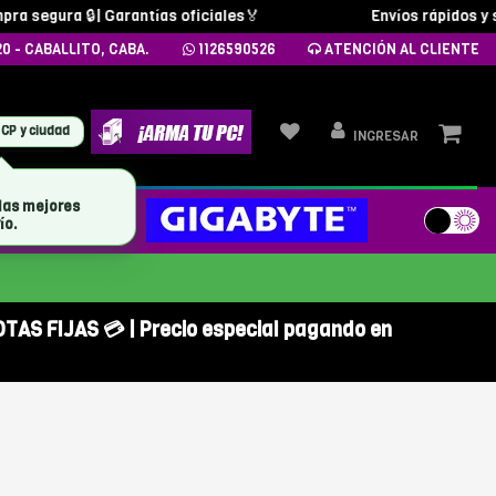
 segura 🔒| Garantías oficiales🏅
Envíos rápidos y segu
20 - CABALLITO, CABA.
1126590526
ATENCIÓN AL CLIENTE
 CP y ciudad
INGRESAR
las mejores
MARCAS
ío.
OTAS FIJAS 💳 | Precio especial pagando en