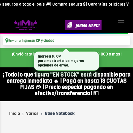
seguros a todo el país 🚚| Compra segura 🔒| Garantías oficiales🏅
Enviar a
Ingresar CP y ciudad
¡Envió gratis en CABA, con tu compra de $300.000 o mas!
Ingresa tu CP
para mostrarte las mejores
opciones de envío.
¡Todo lo que figura "EN STOCK" está disponible para
entrega inmediata 🔥 | Pagá en hasta 18 CUOTAS
FIJAS 💳 | Precio especial pagando en
efectivo/transferencia! 💵
Inicio
Varios
Base Notebook