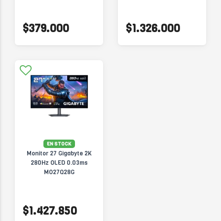
$379.000
$1.326.000
EN STOCK
Monitor 27 Gigabyte 2K
280Hz OLED 0.03ms
MO27Q28G
$1.427.850