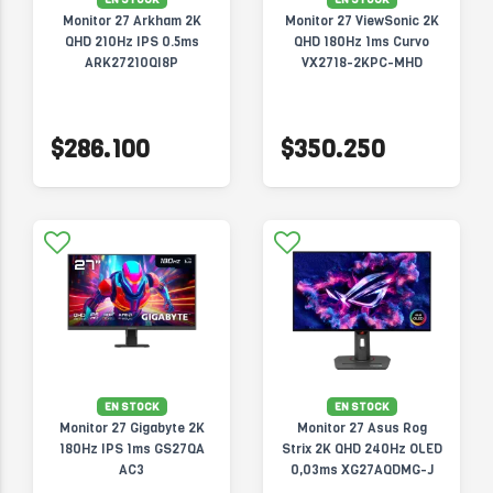
Monitor 27 Arkham 2K
Monitor 27 ViewSonic 2K
QHD 210Hz IPS 0.5ms
QHD 180Hz 1ms Curvo
ARK27210QI8P
VX2718-2KPC-MHD
$286.100
$350.250
EN STOCK
EN STOCK
Monitor 27 Gigabyte 2K
Monitor 27 Asus Rog
180Hz IPS 1ms GS27QA
Strix 2K QHD 240Hz OLED
AC3
0,03ms XG27AQDMG-J