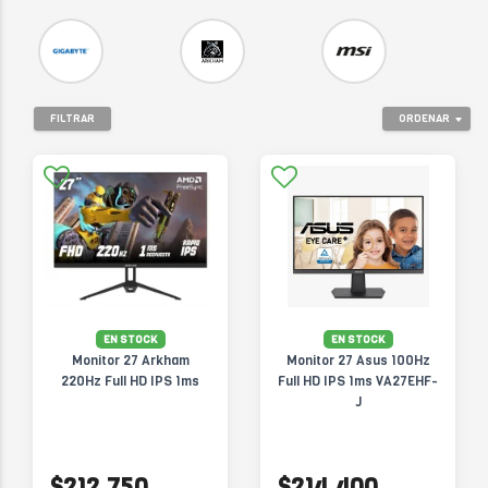
FILTRAR
ORDENAR
EN STOCK
EN STOCK
Monitor 27 Arkham
Monitor 27 Asus 100Hz
220Hz Full HD IPS 1ms
Full HD IPS 1ms VA27EHF-
J
$212.750
$214.400