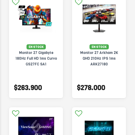
EN STOCK
EN STOCK
Monitor 27 Gigabyte
Monitor 27 Arkham 2K
180Hz Full HD 1ms Curvo
QHD 210Hz IPS 1ms
GS27FC SA1
ARK27180
$263.900
$278.000