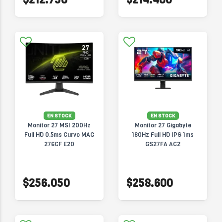
EN STOCK
EN STOCK
Monitor 27 MSI 200Hz
Monitor 27 Gigabyte
Full HD 0.5ms Curvo MAG
180Hz Full HD IPS 1ms
276CF E20
GS27FA AC2
$256.050
$258.600