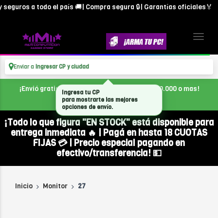
guros a todo el país 🚚| Compra segura 🔒| Garantías oficiales🏅
Enviar a
Ingresar CP y ciudad
¡Envió gratis en CABA, con tu compra de $300.000 o mas!
¡Todo lo que figura "EN STOCK" está disponible para
entrega inmediata 🔥 | Pagá en hasta 18 CUOTAS
FIJAS 💳 | Precio especial pagando en
efectivo/transferencia! 💵
Inicio
Monitor
27