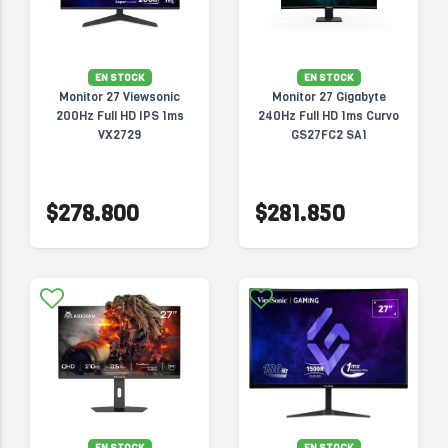
EN STOCK
EN STOCK
Monitor 27 Viewsonic
Monitor 27 Gigabyte
200Hz Full HD IPS 1ms
240Hz Full HD 1ms Curvo
VX2729
GS27FC2 SA1
$278.800
$281.850
EN STOCK
EN STOCK