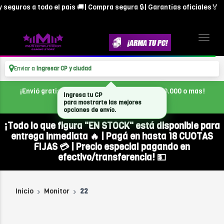
seguros a todo el país 🚚| Compra segura 🔒| Garantías oficiales🏅
Enviar a
Ingresar CP y ciudad
¡Envió gratis en CABA, con tu compra de $300.000 o mas!
Ingresa tu CP
para mostrarte las mejores
opciones de envío.
¡Todo lo que figura "EN STOCK" está disponible para
entrega inmediata 🔥 | Pagá en hasta 18 CUOTAS
FIJAS 💳 | Precio especial pagando en
efectivo/transferencia! 💵
Inicio
Monitor
22