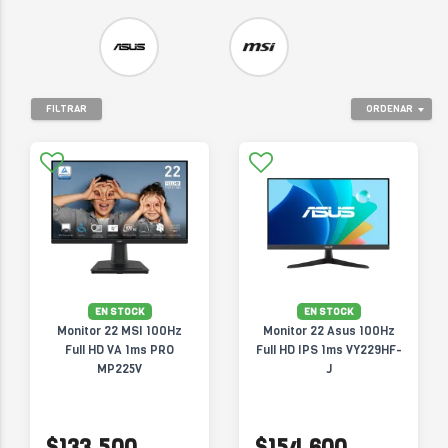
FILTRAR
ORDENAR
EN STOCK
EN STOCK
Monitor 22 MSI 100Hz
Monitor 22 Asus 100Hz
Full HD VA 1ms PRO
Full HD IPS 1ms VY229HF-
MP225V
J
$133.500
$154.600