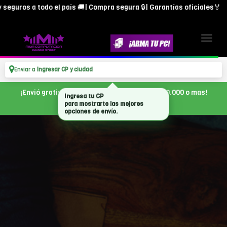
ros a todo el país 🚚| Compra segura 🔒| Garantías oficiales🏅
Enviar a
Ingresar CP y ciudad
¡Envió gratis en CABA, con tu compra de $300.000 o mas!
Ingresa tu CP
para mostrarte las mejores
opciones de envío.