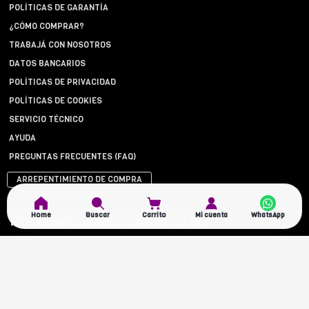
POLÍTICAS DE GARANTÍA
¿CÓMO COMPRAR?
TRABAJÁ CON NOSOTROS
DATOS BANCARIOS
POLÍTICAS DE PRIVACIDAD
POLÍTICAS DE COOKIES
SERVICIO TÉCNICO
AYUDA
PREGUNTAS FRECUENTES (FAQ)
ARREPENTIMIENTO DE COMPRA
LIBRO DE QUEJAS ONLINE
Home
Buscar
Carrito
Mi cuenta
MYM COMPUTACION | GAMING STORE
EN LAS REDES
¿DÓNDE ESTAMOS?