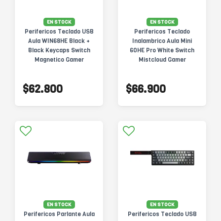
EN STOCK
EN STOCK
Perifericos Teclado USB
Perifericos Teclado
Aula WIN68HE Black +
Inalambrico Aula Mini
Black Keycaps Switch
60HE Pro White Switch
Magnetico Gamer
Mistcloud Gamer
Magnetico BT
$62.800
$66.900
EN STOCK
EN STOCK
Perifericos Parlante Aula
Perifericos Teclado USB