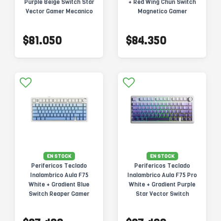
Purple Beige Switch Star
+ Red Wing Chun Switch
Vector Gamer Mecanico
Magnetico Gamer
BT
$81.050
$84.350
EN STOCK
EN STOCK
Perifericos Teclado
Perifericos Teclado
Inalambrico Aula F75
Inalambrico Aula F75 Pro
White + Gradient Blue
White + Gradient Purple
Switch Reaper Gamer
Star Vector Switch
Mecanico BT
Gamer Mecanico BT