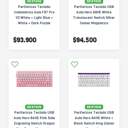
EN STOCK
EN STOCK
Perifericos Teclado
Perifericos Teclado USB
Inalambrico Aula F87 Pro
Aula Hero 68HE White
V2 White + Light Blue +
Translucent Switch Silver
White + Dark Purple
Gamer Magnetico
Switch Star Vector
Gamer Mecanico BT
$93.900
$94.500
EN STOCK
EN STOCK
Perifericos Teclado USB
Perifericos Teclado USB
Aula Hero 84HE Pink Side
Aula Hero 84HE White +
Engraving Switch Dragon
Black Switch King Gamer