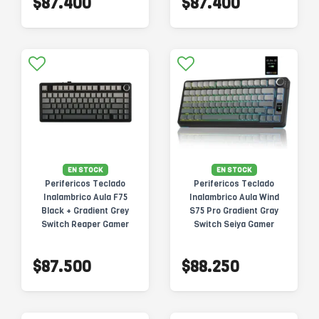
$87.400
$87.400
EN STOCK
EN STOCK
Perifericos Teclado
Perifericos Teclado
Inalambrico Aula F75
Inalambrico Aula Wind
Black + Gradient Grey
S75 Pro Gradient Gray
Switch Reaper Gamer
Switch Seiya Gamer
Mecanico BT
Mecanico BT
$87.500
$88.250