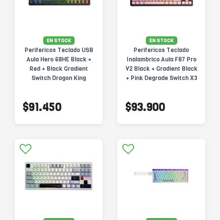
EN STOCK
EN STOCK
Perifericos Teclado USB
Perifericos Teclado
Aula Hero 68HE Black +
Inalambrico Aula F87 Pro
Red + Black Gradient
V2 Black + Gradient Black
Switch Dragon King
+ Pink Degrade Switch X3
Gamer Magnetico
Gamer Mecanico BT
$91.450
$93.900