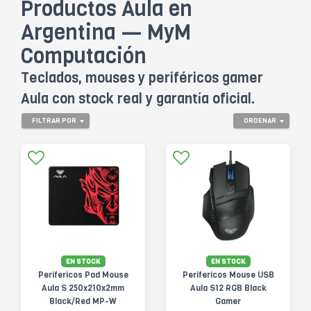
Productos Aula en
Argentina — MyM
Computación
Teclados, mouses y periféricos gamer
Aula con stock real y garantía oficial.
FILTRAR POR
ORDENAR
EN STOCK
EN STOCK
Perifericos Pad Mouse
Perifericos Mouse USB
Aula S 250x210x2mm
Aula S12 RGB Black
Black/Red MP-W
Gamer