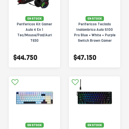
EN STOCK
EN STOCK
Perifericos Kit Gamer
Perifericos Teclado
Aula 4 En 1
Inalambrico Aula S100
Tec/Mouse/Pad/Auri
Pro Blue + White + Purple
T650
Switch Brown Gamer
Mecanico BT
$44.750
$47.150
EN STOCK
EN STOCK