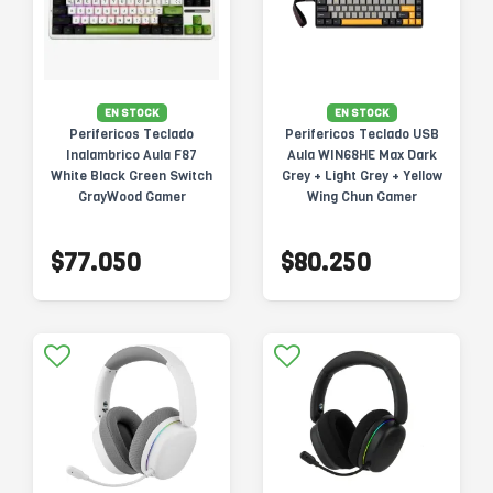
EN STOCK
EN STOCK
Perifericos Teclado
Perifericos Teclado USB
Inalambrico Aula F87
Aula WIN68HE Max Dark
White Black Green Switch
Grey + Light Grey + Yellow
GrayWood Gamer
Wing Chun Gamer
Mecanico BT
Magnetico
$77.050
$80.250