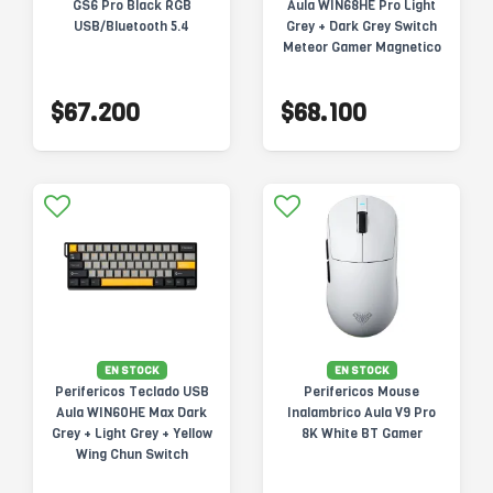
GS6 Pro Black RGB
Aula WIN68HE Pro Light
USB/Bluetooth 5.4
Grey + Dark Grey Switch
Meteor Gamer Magnetico
$67.200
$68.100
EN STOCK
EN STOCK
Perifericos Teclado USB
Perifericos Mouse
Aula WIN60HE Max Dark
Inalambrico Aula V9 Pro
Grey + Light Grey + Yellow
8K White BT Gamer
Wing Chun Switch
Magnetico Gamer