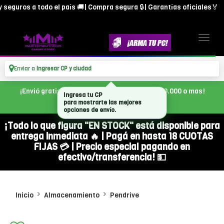
guros a todo el país 🚚| Compra segura 🔒| Garantías oficiales🏅
Enviar a
Ingresar CP y ciudad
¡Envió gratis en CABA, con tu compra de $300.000 o mas!
Ingresa tu CP
para mostrarte las mejores
opciones de envío.
¡Todo lo que figura "EN STOCK" está disponible para
entrega inmediata 🔥 | Pagá en hasta 18 CUOTAS
FIJAS 💳 | Precio especial pagando en
efectivo/transferencia! 💵
Inicio
Almacenamiento
Pendrive