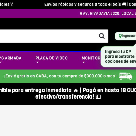
es🏅
Envíos rápidos y seguros a todo el país 🚚| Compr
AV. RIVADAVIA 5320, LOCAL 
Ingresar
Ingresa tu CP
para mostrarte 
PC ARMADA
PLACA DE VIDEO
MONITOR
NOTEBOOK
opciones de env
¡Envió gratis en CABA, con tu compra de $300.000 o mas!
nible para entrega inmediata 🔥 | Pagá en hasta 18 CU
efectivo/transferencia! 💵