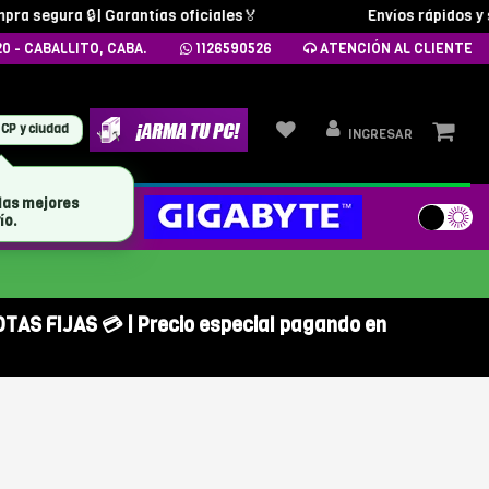
a segura 🔒| Garantías oficiales🏅
Envíos rápidos y seg
20 - CABALLITO, CABA.
1126590526
ATENCIÓN AL CLIENTE
 CP y ciudad
INGRESAR
las mejores
MARCAS
ío.
OTAS FIJAS 💳 | Precio especial pagando en