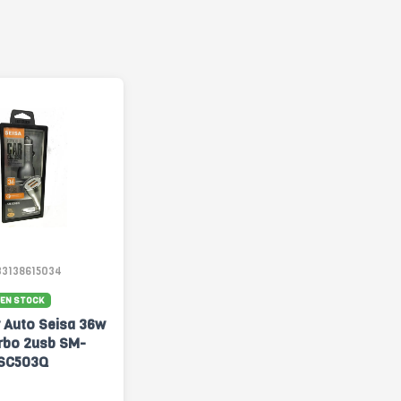
33138615034
EN STOCK
 Auto Seisa 36w
rbo 2usb SM-
SC503Q