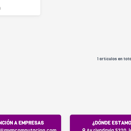
0
1 artículos en tota
NCIÓN A EMPRESAS
¿DÓNDE ESTAM
s@mymcomputacion.com
Av rivadavia 5320, l