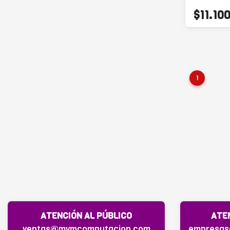
$11.10
1
ATENCIÓN AL PÚBLICO
ATE
ventas@mymcomputacion.com
empresa