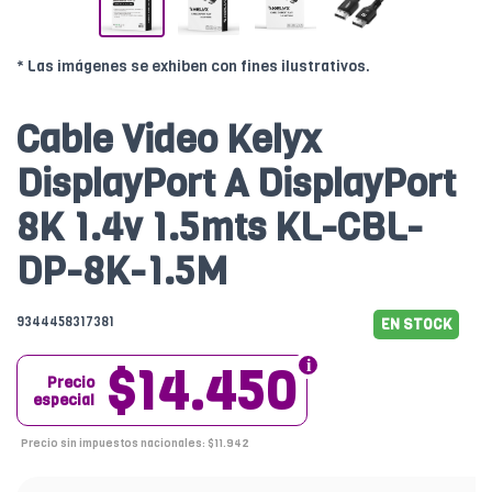
* Las imágenes se exhiben con fines ilustrativos.
Cable Video Kelyx
DisplayPort A DisplayPort
8K 1.4v 1.5mts KL-CBL-
DP-8K-1.5M
9344458317381
EN STOCK
$14.450
Precio
especial
Precio sin impuestos nacionales: $11.942