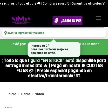
eguros a todo el país 🚚| Compra segura 🔒| Garantías oficiales🏅
Enviar a
Ingresar CP y ciudad
¡Envió gratis en CABA, con tu compra de $300.000 o mas!
Ingresa tu CP
para mostrarte las mejores
opciones de envío.
¡Todo lo que figura "EN STOCK" está disponible para
entrega inmediata 🔥 | Pagá en hasta 18 CUOTAS
FIJAS 💳 | Precio especial pagando en
efectivo/transferencia! 💵
Inicio
Cable
Video