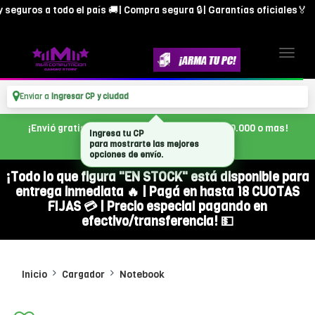
seguros a todo el país 🚚| Compra segura 🔒| Garantías oficiales🏅
Enviar a
Ingresar CP y ciudad
¡Envió gratis en CABA, con tu compra de $300.000 o mas!
Ingresa tu CP
para mostrarte las mejores
opciones de envío.
¡Todo lo que figura "EN STOCK" está disponible para
entrega inmediata 🔥 | Pagá en hasta 18 CUOTAS
FIJAS 💳 | Precio especial pagando en
efectivo/transferencia! 💵
Inicio
Cargador
Notebook