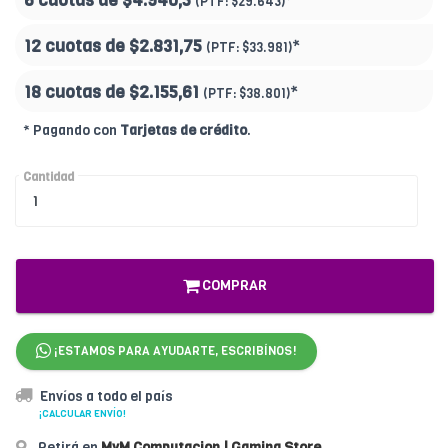
6 cuotas de
$4.940,5
*
(PTF:
$29.643)
12 cuotas de
$2.831,75
*
(PTF:
$33.981)
18 cuotas de
$2.155,61
*
(PTF:
$38.801
)
* Pagando con
Tarjetas de crédito
.
Cantidad
COMPRAR
¡ESTAMOS PARA AYUDARTE, ESCRIBÍNOS!
Envíos a todo el país
¡CALCULAR ENVÍO!
Retirá en
MyM Computacion | Gaming Store
.