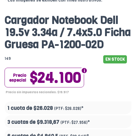
* Las imágenes se exhiben con fines ilustrativos.
Cargador Notebook Dell
19.5v 3.34a / 7.4x5.0 Ficha
Gruesa PA-1200-02D
149
EN STOCK
$24.100
Precio
especial
Precio sin impuestos nacionales: $19.917
1 cuota de
$26.028
*
(PTF:
$26.028)
3 cuotas de
$9.318,67
*
(PTF:
$27.956)