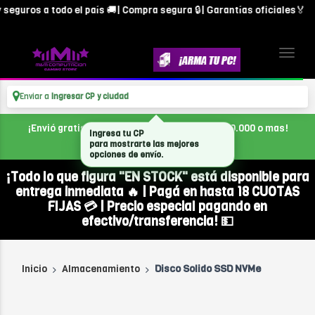
guros a todo el país 🚚| Compra segura 🔒| Garantías oficiales🏅
Enviar a
Ingresar CP y ciudad
¡Envió gratis en CABA, con tu compra de $300.000 o mas!
Ingresa tu CP
para mostrarte las mejores
opciones de envío.
¡Todo lo que figura "EN STOCK" está disponible para
entrega inmediata 🔥 | Pagá en hasta 18 CUOTAS
FIJAS 💳 | Precio especial pagando en
efectivo/transferencia! 💵
Inicio
Almacenamiento
Disco Solido SSD NVMe