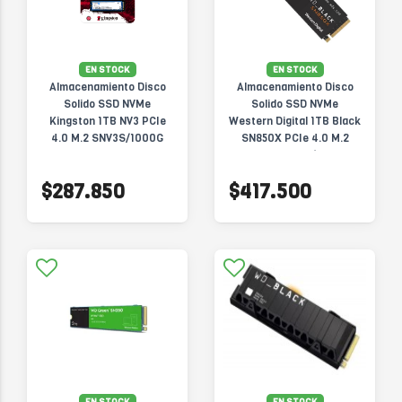
EN STOCK
EN STOCK
Almacenamiento Disco
Almacenamiento Disco
Solido SSD NVMe
Solido SSD NVMe
Kingston 1TB NV3 PCIe
Western Digital 1TB Black
4.0 M.2 SNV3S/1000G
SN850X PCIe 4.0 M.2
7300MB/s
WDS100T2X0E-00BCA0
$287.850
$417.500
EN STOCK
EN STOCK