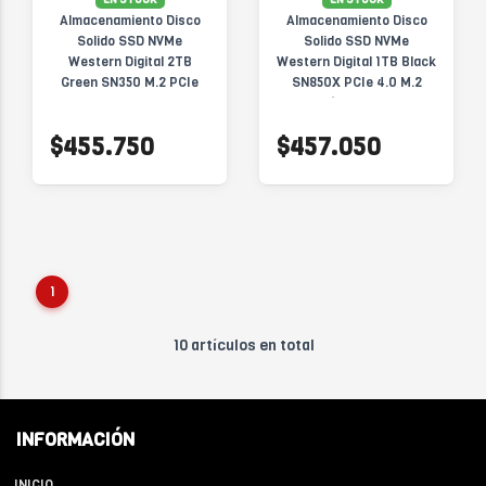
Almacenamiento Disco
Almacenamiento Disco
Solido SSD NVMe
Solido SSD NVMe
Western Digital 2TB
Western Digital 1TB Black
Green SN350 M.2 PCIe
SN850X PCIe 4.0 M.2
WDS200T3G0C
C/Disipador
WDS100T2XHE-00BCA0
$455.750
$457.050
1
10 artículos en total
INFORMACIÓN
INICIO