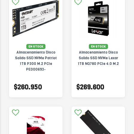
EN STOCK
EN STOCK
Almacenamiento Disco
Almacenamiento Disco
Solido SSD NVMe Patriot
Solido SSD NVMe Lexar
1TB P300 M.2 PCIe
1TB NQ780 PCIe 4.0 M.2
PE000693-
P300P1TBM28
$260.950
$269.600