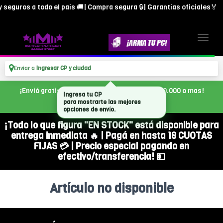
 seguros a todo el país 🚚| Compra segura 🔒| Garantías oficiales🏅
Enviar a
Ingresar CP y ciudad
¡Envió gratis en CABA, con tu compra de $300.000 o mas!
Ingresa tu CP
para mostrarte las mejores
opciones de envío.
¡Todo lo que figura "EN STOCK" está disponible para
entrega inmediata 🔥 | Pagá en hasta 18 CUOTAS
FIJAS 💳 | Precio especial pagando en
efectivo/transferencia! 💵
Artículo no disponible