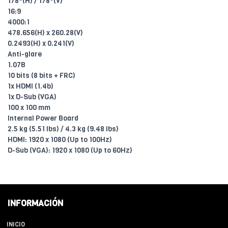
178°(H) / 178°(V)
16:9
4000:1
478.656(H) x 260.28(V)
0.2493(H) x 0.241(V)
Anti-glare
1.07B
10 bits (8 bits + FRC)
1x HDMI (1.4b)
1x D-Sub (VGA)
100 x 100 mm
Internal Power Board
2.5 kg (5.51 lbs) / 4.3 kg (9.48 lbs)
HDMI: 1920 x 1080 (Up to 100Hz)
D-Sub (VGA): 1920 x 1080 (Up to 60Hz)
INFORMACIÓN
INICIO