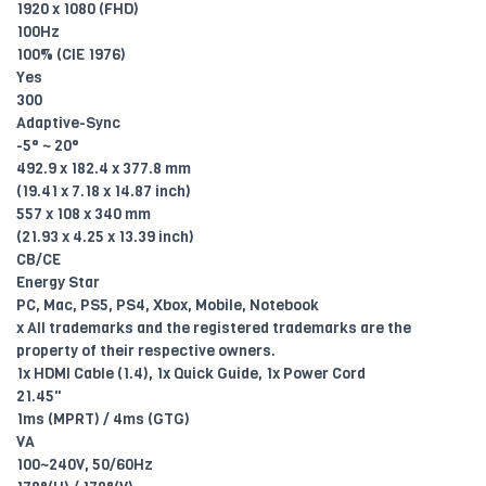
1920 x 1080 (FHD)
100Hz
100% (CIE 1976)
Yes
300
Adaptive-Sync
-5° ~ 20°
492.9 x 182.4 x 377.8 mm
(19.41 x 7.18 x 14.87 inch)
557 x 108 x 340 mm
(21.93 x 4.25 x 13.39 inch)
CB/CE
Energy Star
PC, Mac, PS5, PS4, Xbox, Mobile, Notebook
x All trademarks and the registered trademarks are the
property of their respective owners.
1x HDMI Cable (1.4), 1x Quick Guide, 1x Power Cord
21.45"
1ms (MPRT) / 4ms (GTG)
VA
100~240V, 50/60Hz