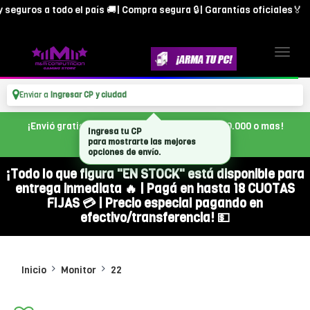
guros a todo el país 🚚| Compra segura 🔒| Garantías oficiales🏅
Enviar a
Ingresar CP y ciudad
¡Envió gratis en CABA, con tu compra de $300.000 o mas!
¡Todo lo que figura "EN STOCK" está disponible para
entrega inmediata 🔥 | Pagá en hasta 18 CUOTAS
FIJAS 💳 | Precio especial pagando en
efectivo/transferencia! 💵
Inicio
Monitor
22