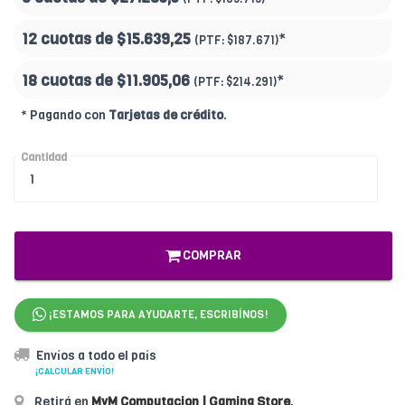
12 cuotas de
$15.639,25
*
(PTF:
$187.671)
18 cuotas de
$11.905,06
*
(PTF:
$214.291
)
* Pagando con
Tarjetas de crédito
.
Cantidad
COMPRAR
¡ESTAMOS PARA AYUDARTE, ESCRIBÍNOS!
Envíos a todo el país
¡CALCULAR ENVÍO!
Retirá en
MyM Computacion | Gaming Store
.