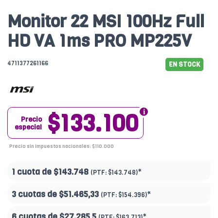
Monitor 22 MSI 100Hz Full
HD VA 1ms PRO MP225V
4711377261166
EN STOCK
$133.100
Precio
especial
Precio sin impuestos nacionales: $110.000
1 cuota de
$143.748
*
(PTF:
$143.748)
3 cuotas de
$51.465,33
*
(PTF:
$154.396)
6 cuotas de
$27.285,5
*
(PTF:
$163.713)