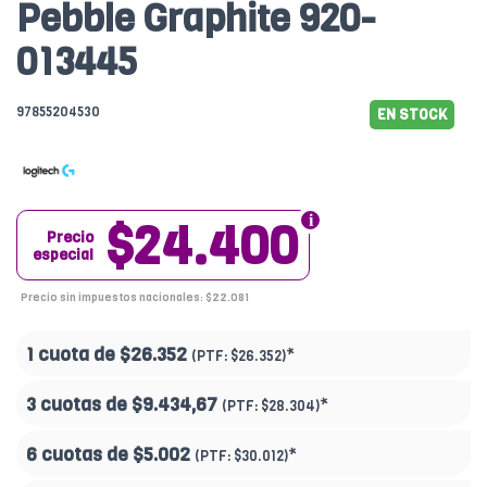
Pebble Graphite 920-
013445
97855204530
EN STOCK
$24.400
Precio
especial
Precio sin impuestos nacionales: $22.081
1 cuota de
$26.352
*
(PTF:
$26.352)
3 cuotas de
$9.434,67
*
(PTF:
$28.304)
6 cuotas de
$5.002
*
(PTF:
$30.012)