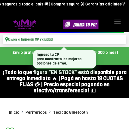
guros a todo el país 🚚| Compra segura 🔒| Garantías oficiales🏅
Enviar a
Ingresar CP y ciudad
¡Envió gratis en CABA, con tu compra de $300.000 o mas!
Ingresa tu CP
para mostrarte las mejores
opciones de envío.
¡Todo lo que figura "EN STOCK" está disponible para
entrega inmediata 🔥 | Pagá en hasta 18 CUOTAS
FIJAS 💳 | Precio especial pagando en
efectivo/transferencia! 💵
Inicio
Perifericos
Teclado Bluetooth