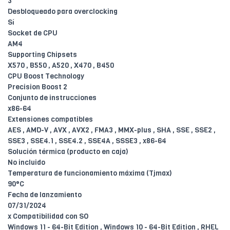
3
Desbloqueado para overclocking
Sí
Socket de CPU
AM4
Supporting Chipsets
X570 , B550 , A520 , X470 , B450
CPU Boost Technology
Precision Boost 2
Conjunto de instrucciones
x86-64
Extensiones compatibles
AES , AMD-V , AVX , AVX2 , FMA3 , MMX-plus , SHA , SSE , SSE2 ,
SSE3 , SSE4.1 , SSE4.2 , SSE4A , SSSE3 , x86-64
Solución térmica (producto en caja)
No incluido
Temperatura de funcionamiento máxima (Tjmax)
90°C
Fecha de lanzamiento
07/31/2024
x Compatibilidad con SO
Windows 11 - 64-Bit Edition , Windows 10 - 64-Bit Edition , RHEL