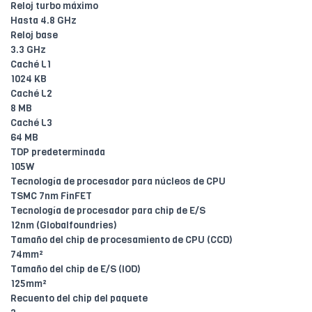
Reloj turbo máximo
Hasta 4.8 GHz
Reloj base
3.3 GHz
Caché L1
1024 KB
Caché L2
8 MB
Caché L3
64 MB
TDP predeterminada
105W
Tecnología de procesador para núcleos de CPU
TSMC 7nm FinFET
Tecnología de procesador para chip de E/S
12nm (Globalfoundries)
Tamaño del chip de procesamiento de CPU (CCD)
74mm²
Tamaño del chip de E/S (IOD)
125mm²
Recuento del chip del paquete