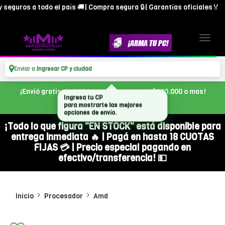
uros a todo el país 🚚| Compra segura 🔒| Garantías oficiales🏅
Enviar a
Ingresar CP y ciudad
¡Envió gratis en CABA, con tu compra de $300.000 o mas!
¡Todo lo que figura "EN STOCK" está disponible para
entrega inmediata 🔥 | Pagá en hasta 18 CUOTAS
FIJAS 💳 | Precio especial pagando en
efectivo/transferencia! 💵
Inicio
Procesador
Amd