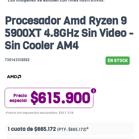
* Las imágenes se exhiben con fines ilustrativos.
Procesador Amd Ryzen 9
5900XT 4.8GHz Sin Video -
Sin Cooler AM4
730143316552
EN STOCK
$615.900
Precio
especial
Precio sin impuestos nacionales: $557.376
1 cuota de
$665.172
*
(PTF:
$665.172)