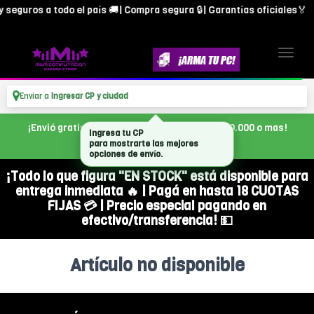
 seguros a todo el país 🚚| Compra segura 🔒| Garantías oficiales🏅
Enviar a
Ingresar CP y ciudad
¡Envió gratis en CABA, con tu compra de $300.000 o mas!
Ingresa tu CP
para mostrarte las mejores
opciones de envío.
¡Todo lo que figura "EN STOCK" está disponible para
entrega inmediata 🔥 | Pagá en hasta 18 CUOTAS
FIJAS 💳 | Precio especial pagando en
efectivo/transferencia! 💵
Artículo no disponible