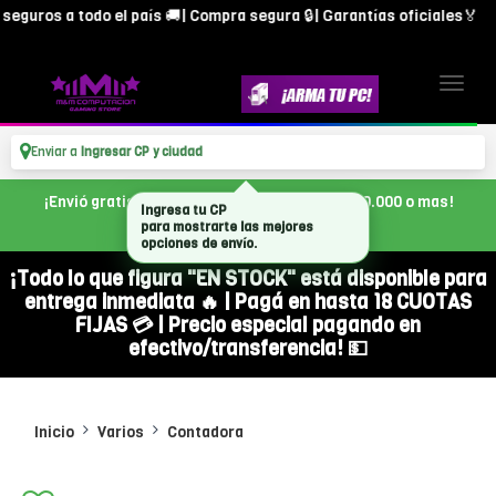
uros a todo el país 🚚| Compra segura 🔒| Garantías oficiales🏅
Enviar a
Ingresar CP y ciudad
¡Envió gratis en CABA, con tu compra de $300.000 o mas!
¡Todo lo que figura "EN STOCK" está disponible para
entrega inmediata 🔥 | Pagá en hasta 18 CUOTAS
FIJAS 💳 | Precio especial pagando en
efectivo/transferencia! 💵
Inicio
Varios
Contadora