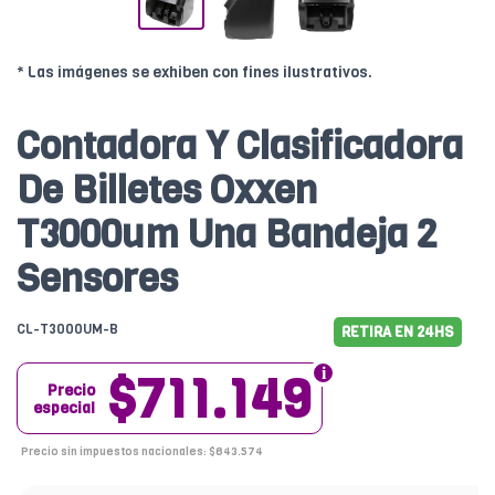
* Las imágenes se exhiben con fines ilustrativos.
Contadora Y Clasificadora
De Billetes Oxxen
T3000um Una Bandeja 2
Sensores
CL-T3000UM-B
RETIRA EN 24HS
$711.149
Precio
especial
Precio sin impuestos nacionales: $643.574