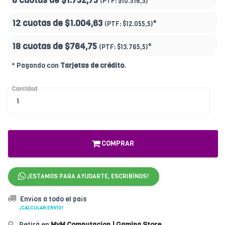
6 cuotas de
$1.752,75
*
(PTF:
$10.516,5)
12 cuotas de
$1.004,63
*
(PTF:
$12.055,5)
18 cuotas de
$764,75
*
(PTF:
$13.765,5
)
* Pagando con
Tarjetas de crédito
.
Cantidad
COMPRAR
¡ESTAMOS PARA AYUDARTE, ESCRIBÍNOS!
Envíos a todo el país
¡CALCULAR ENVÍO!
Retirá en
MyM Computacion | Gaming Store
.