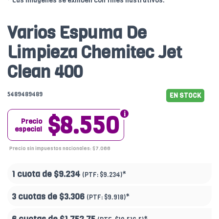
* Las imágenes se exhiben con fines ilustrativos.
Varios Espuma De
Limpieza Chemitec Jet
Clean 400
5489489489
EN STOCK
$8.550
Precio
especial
Precio sin impuestos nacionales: $7.066
1 cuota de
$9.234
*
(PTF:
$9.234)
3 cuotas de
$3.306
*
(PTF:
$9.918)