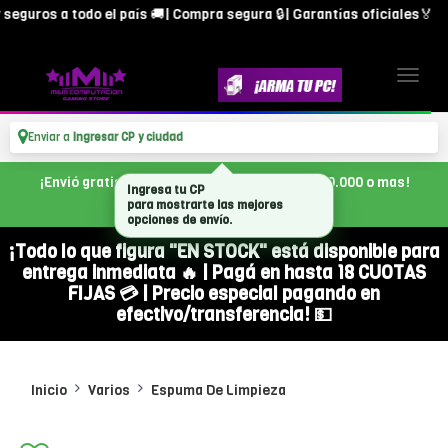
eguros a todo el país 🚚| Compra segura 🔒| Garantías oficiales🏅
Enviar a
Ingresar CP y ciudad
¡Envió gratis en CABA, con tu compra de $300.000 o mas!
Ingresa tu CP
para mostrarte las mejores
opciones de envío.
¡Todo lo que figura "EN STOCK" está disponible para
entrega inmediata 🔥 | Pagá en hasta 18 CUOTAS
FIJAS 💳 | Precio especial pagando en
efectivo/transferencia! 💵
Inicio
Varios
Espuma De Limpieza